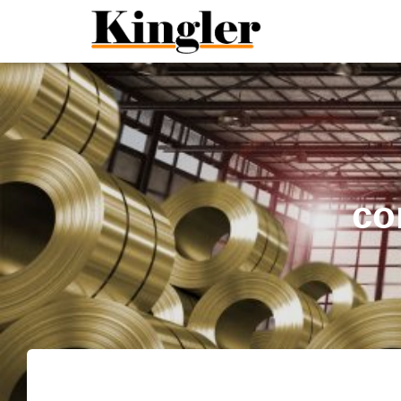
"
"
co