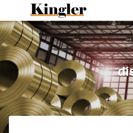
"
"
di