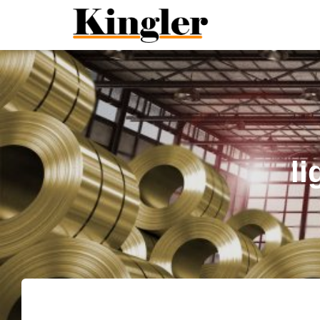
"
"
li