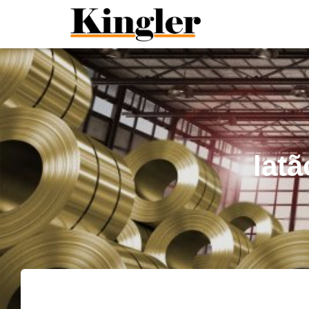
"
"
latã