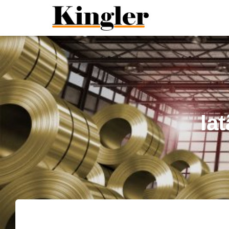
"
"
la