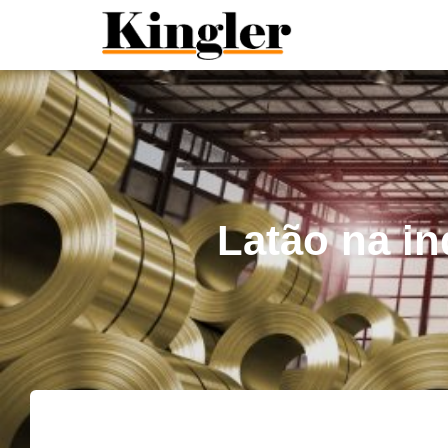
"
"
Latão na i