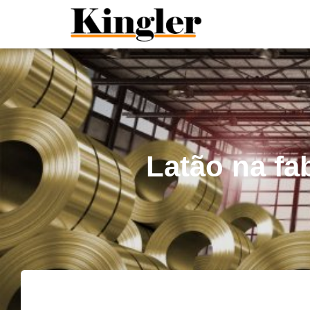
"
"
Latão na fa