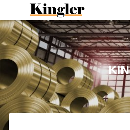
"
"
KIN