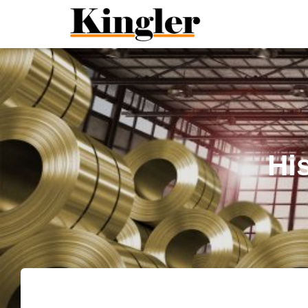
"
"
Hi