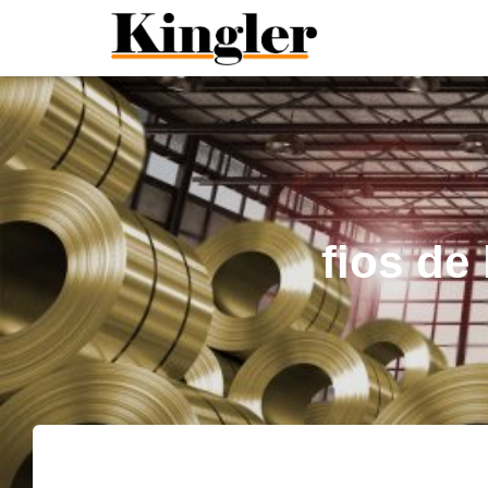
"
"
fios de