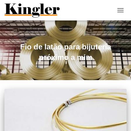
"
"
ALTE
NAVE
Fio de latão para bijuteria
próximo a mim