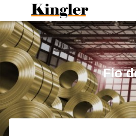
"
"
Fio d