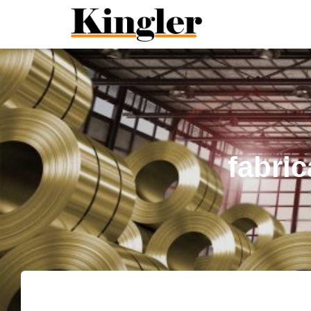
"
"
fabri