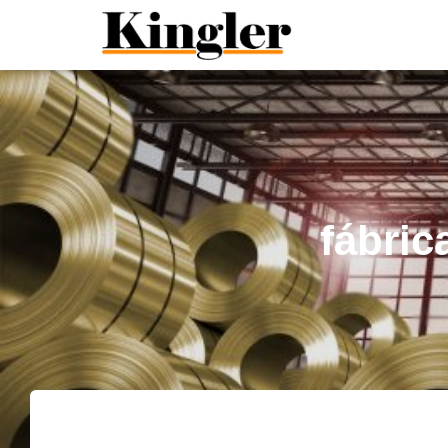
"
"
fábric