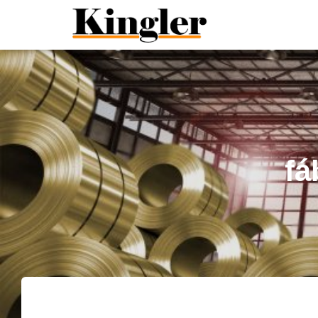
"
"
fá