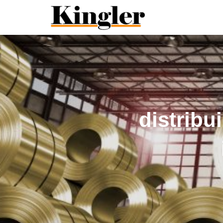
"
"
distribu