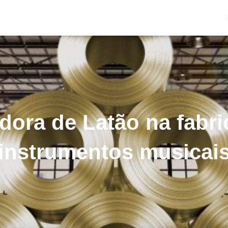
idora de Latão na fabr
instrumentos musicai