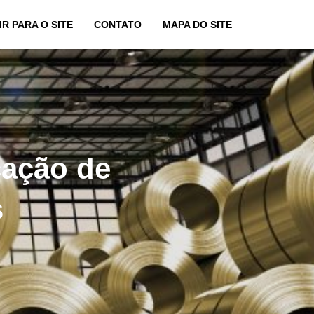
IR PARA O SITE
CONTATO
MAPA DO SITE
cação de
s