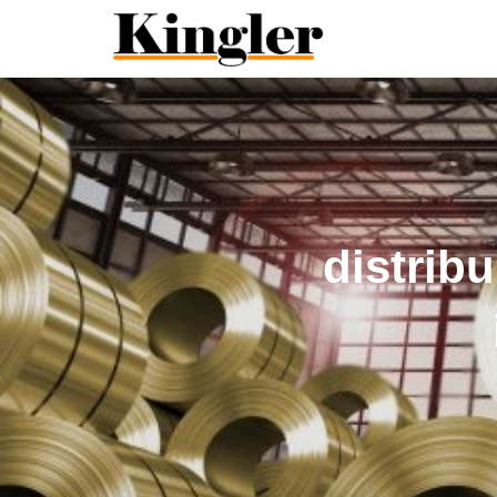
"
"
distrib