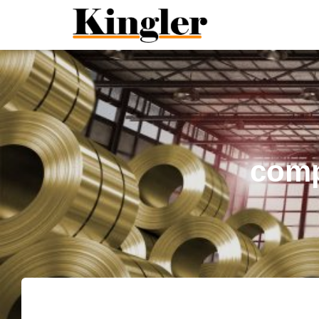
"
"
comp