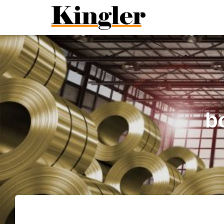
"
"
b