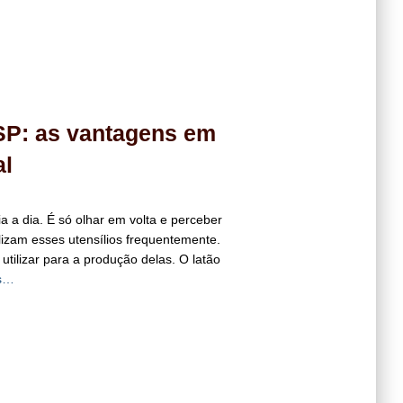
 SP: as vantagens em
al
a a dia. É só olhar em volta e perceber
lizam esses utensílios frequentemente.
utilizar para a produção delas. O latão
is…