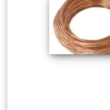
Navegação
por
posts
BLOG
HOME
MAPA DO SITE