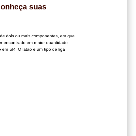
conheça suas
a de dois ou mais componentes, em que
er encontrado em maior quantidade
 em SP. O latão é um tipo de liga
Hestia | Desenvolvido por
ThemeIsle