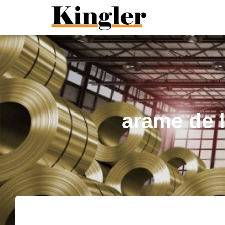
"
"
arame de 