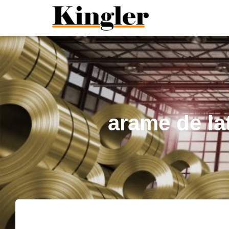
"
"
arame de la