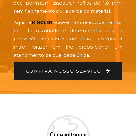
que permitem assegurar refilos de 1,0 mm,
sem flechamento ou rebarba do material.
Aqui na
KINGLER
você encontra equipamentos
de alta qualidade e desempenho para a
realização dos cortes de latão. Teremos o
maior prazer em lhe proporcionar um
atendimento de qualidade única.
CONFIRA NOSSO SERVIÇO
Onde estamos