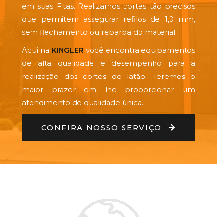
em suas Fitas. Realizamos cortes tão precisos
que permitem assegurar refilos de 1,0 mm,
sem flechamento ou rebarba do material.
Aqui na
KINGLER
você encontra equipamentos
de alta qualidade e desempenho para a
realização dos cortes de latão. Teremos o
maior prazer em lhe proporcionar um
atendimento de qualidade única.
CONFIRA NOSSO SERVIÇO