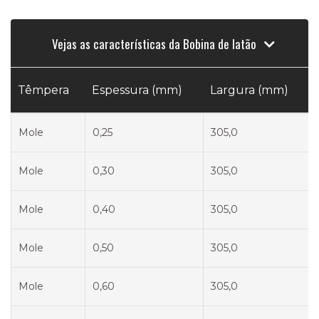
Vejas as características da Bobina de latão
Têmpera
Espessura (mm)
Largura (mm)
Mole
0,25
305,0
Mole
0,30
305,0
Mole
0,40
305,0
Mole
0,50
305,0
Mole
0,60
305,0